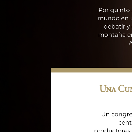
Por quinto 
mundo en un
debatir y 
montaña en
A
Una Cu
Un congre
cent
productores 