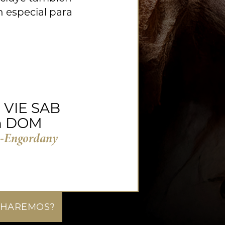
 especial para
h VIE SAB
 h DOM
s-Engordany
 HAREMOS?