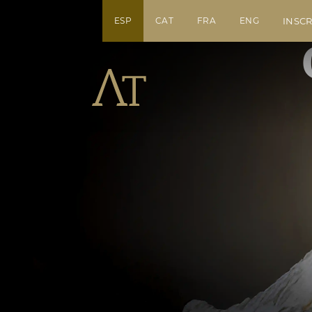
ESP
CAT
FRA
ENG
INSCR