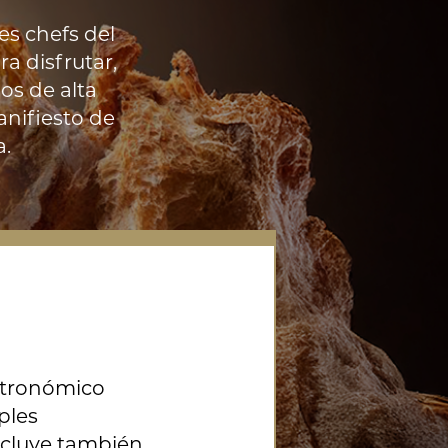
es chefs del
a disfrutar,
ios de alta
nifiesto de
a.
stronómico
ples
ncluye también