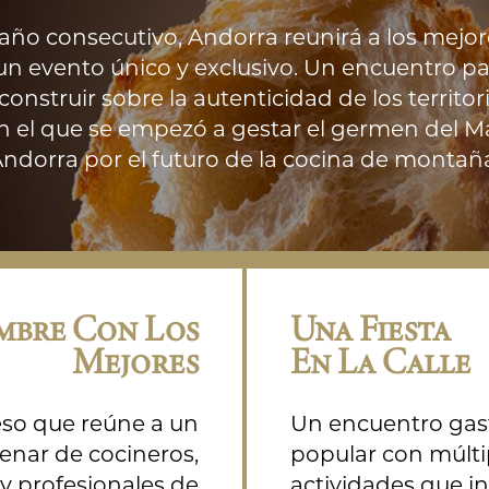
y populares
año consecutivo, Andorra reunirá a los mejor
 evento único y exclusivo. Un encuentro par
construir sobre la autenticidad de los territor
 el que se empezó a gestar el germen del Ma
ndorra por el futuro de la cocina de montañ
mbre Con Los
Una Fiesta
Mejores
En La Calle
so que reúne a un
Un encuentro ga
enar de cocineros,
popular con múlti
y profesionales de
actividades que i