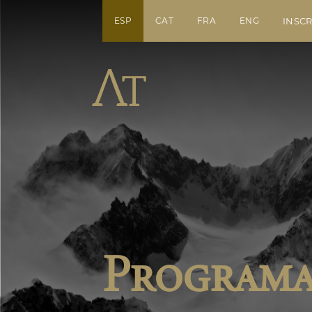
ESP
CAT
FRA
ENG
INSCR
Program