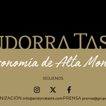
SÍGUENOS
NIZACIÓN
PRENSA
info@andorrataste.com
prensa@grup